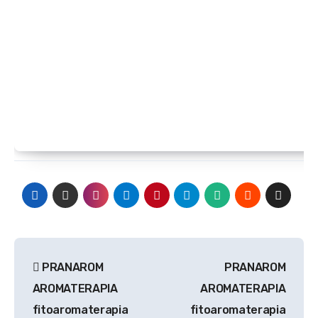
Navegación
PRANAROM
PRANAROM
de
AROMATERAPIA
AROMATERAPIA
entradas
fitoaromaterapia
fitoaromaterapia