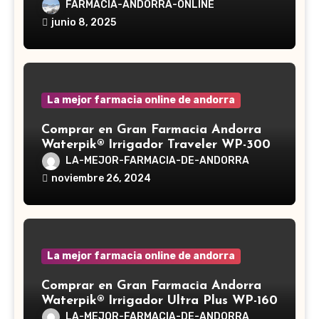
Reishi, cuyo nombre científico es
FARMACIA-ANDORRA-ONLINE
Ganoderma lucidum, es un hongo
junio 8, 2025
medicinal utilizado desde hace siglos
en la medicina tradicional asiática
La mejor farmacia online de andorra
Comprar en Gran Farmacia Andorra
Waterpik® Irrigador Traveler WP-300
LA-MEJOR-FARMACIA-DE-ANDORRA
noviembre 26, 2024
La mejor farmacia online de andorra
Comprar en Gran Farmacia Andorra
Waterpik® Irrigador Ultra Plus WP-160
LA-MEJOR-FARMACIA-DE-ANDORRA