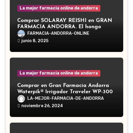
La mejor farmacia online de andorra
Comprar SOLARAY REISHI en GRAN
FARMACIA ANDORRA. El hongo
Reishi, cuyo nombre científico es
FARMACIA-ANDORRA-ONLINE
Ganoderma lucidum, es un hongo
junio 8, 2025
medicinal utilizado desde hace siglos
en la medicina tradicional asiática
La mejor farmacia online de andorra
Comprar en Gran Farmacia Andorra
Waterpik® Irrigador Traveler WP-300
LA-MEJOR-FARMACIA-DE-ANDORRA
noviembre 26, 2024