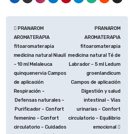
Navegación
PRANAROM
PRANAROM
de
AROMATERAPIA
AROMATERAPIA
entradas
fitoaromaterapia
fitoaromaterapia
medicina natural Niaulí
medicina natural Té de
– 10 ml Melaleuca
Labrador – 5 ml Ledum
quinquenervia Campos
groenlandicum
de aplicación
Campos de aplicación
Respiración –
Digestión y salud
Defensas naturales –
intestinal – Vías
Purificador – Confort
urinarias – Confort
femenino – Confort
circulatorio – Equilibrio
circulatorio – Cuidados
emocional