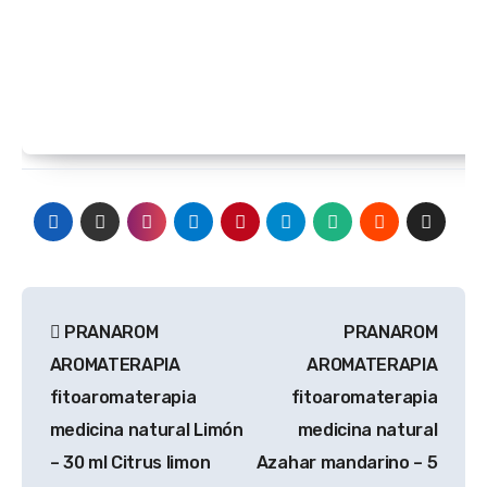
Navegación
PRANAROM
PRANAROM
de
AROMATERAPIA
AROMATERAPIA
entradas
fitoaromaterapia
fitoaromaterapia
medicina natural Limón
medicina natural
– 30 ml Citrus limon
Azahar mandarino – 5