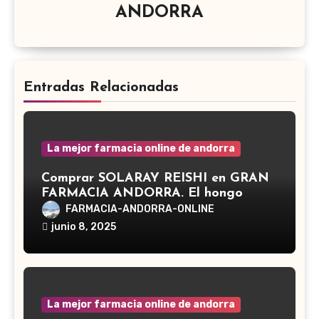
ANDORRA
Entradas Relacionadas
La mejor farmacia online de andorra
Comprar SOLARAY REISHI en GRAN
FARMACIA ANDORRA. El hongo
Reishi, cuyo nombre científico es
FARMACIA-ANDORRA-ONLINE
Ganoderma lucidum, es un hongo
junio 8, 2025
medicinal utilizado desde hace siglos
en la medicina tradicional asiática
La mejor farmacia online de andorra