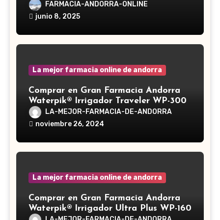
Reishi, cuyo nombre científico es
FARMACIA-ANDORRA-ONLINE
Ganoderma lucidum, es un hongo
junio 8, 2025
medicinal utilizado desde hace siglos
en la medicina tradicional asiática
La mejor farmacia online de andorra
Comprar en Gran Farmacia Andorra
Waterpik® Irrigador Traveler WP-300
LA-MEJOR-FARMACIA-DE-ANDORRA
noviembre 26, 2024
La mejor farmacia online de andorra
Comprar en Gran Farmacia Andorra
Waterpik® Irrigador Ultra Plus WP-160
LA-MEJOR-FARMACIA-DE-ANDORRA