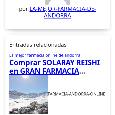
por
LA-MEJOR-FARMACIA-DE-
ANDORRA
Entradas relacionadas
La mejor farmacia online de andorra
Comprar SOLARAY REISHI
en GRAN FARMACIA
ANDORRA. El hongo Reishi,
cuyo nombre científico es
FARMACIA-ANDORRA-ONLINE
Ganoderma lucidum, es un
hongo medicinal utilizado
desde hace siglos en la