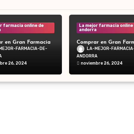
r farmacia online de
La mejor farmacia online
a
andorra
r en Gran Farmacia
Comprar en Gran Far
a Waterpik®
Andorra Waterpik®
MEJOR-FARMACIA-DE-
LA-MEJOR-FARMACIA
dor Traveler WP-300
Irrigador Ultra Plus 
A
ANDORRA
bre 26, 2024
noviembre 26, 2024