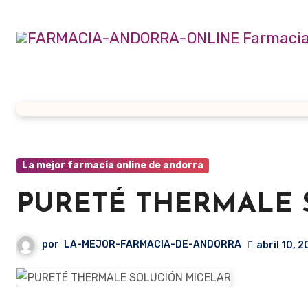
Ir
al
contenido
La mejor farmacia online de andorra
PURETÉ THERMALE 
por
LA-MEJOR-FARMACIA-DE-ANDORRA
abril 10, 