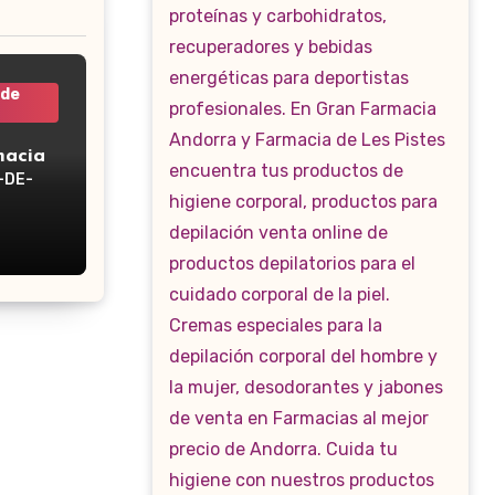
 de
macia
-DE-
WP-160