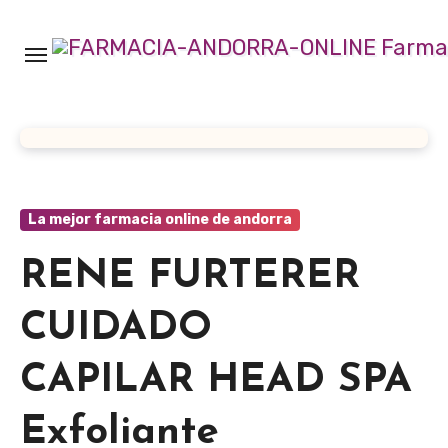
Ir
al
contenido
La mejor farmacia online de andorra
RENE FURTERER
CUIDADO
CAPILAR HEAD SPA
Exfoliante