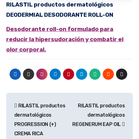
RILASTIL productos dermatológicos
DEODERMIAL
DESODORANTE ROLL-ON
Desodorante roll-on formulado para
reducir la hipersudoración y combatir el
olor corporal.
Navegación
RILASTIL productos
RILASTIL productos
de
dermatológicos
dermatológicos
entradas
PROGRESSION (+)
REGENERUM EAP OIL
CREMA RICA