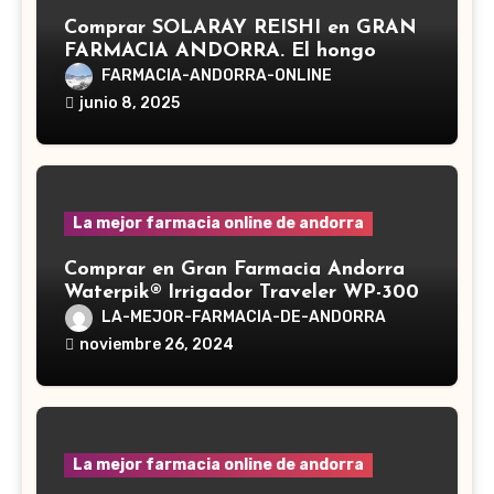
Comprar SOLARAY REISHI en GRAN
FARMACIA ANDORRA. El hongo
Reishi, cuyo nombre científico es
FARMACIA-ANDORRA-ONLINE
Ganoderma lucidum, es un hongo
junio 8, 2025
medicinal utilizado desde hace siglos
en la medicina tradicional asiática
La mejor farmacia online de andorra
Comprar en Gran Farmacia Andorra
Waterpik® Irrigador Traveler WP-300
LA-MEJOR-FARMACIA-DE-ANDORRA
noviembre 26, 2024
La mejor farmacia online de andorra