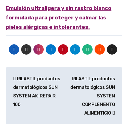
Emulsión ultraligera y sin rastro blanco
formulada para proteger y calmar las
pieles alérgicas e intolerantes.
Navegación
RILASTIL productos
RILASTIL productos
de
dermatológicos SUN
dermatológicos SUN
entradas
SYSTEM AK-REPAIR
SYSTEM
100
COMPLEMENTO
ALIMENTICIO