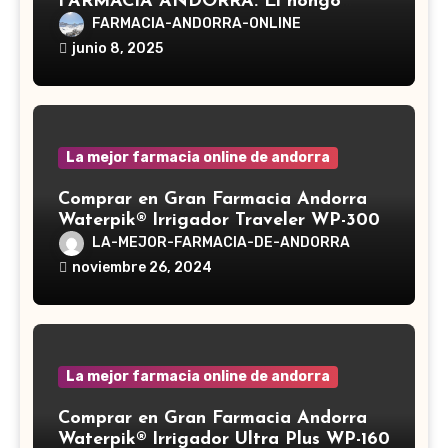
FARMACIA ANDORRA. El hongo
Reishi, cuyo nombre científico es
FARMACIA-ANDORRA-ONLINE
Ganoderma lucidum, es un hongo
junio 8, 2025
medicinal utilizado desde hace siglos
en la medicina tradicional asiática
La mejor farmacia online de andorra
Comprar en Gran Farmacia Andorra
Waterpik® Irrigador Traveler WP-300
LA-MEJOR-FARMACIA-DE-ANDORRA
noviembre 26, 2024
La mejor farmacia online de andorra
Comprar en Gran Farmacia Andorra
Waterpik® Irrigador Ultra Plus WP-160