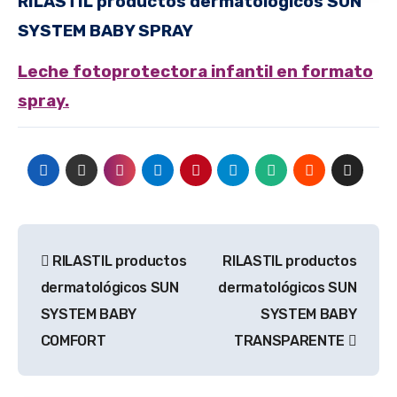
RILASTIL productos dermatológicos
SUN
SYSTEM
BABY SPRAY
Leche fotoprotectora infantil en formato
spray.
Navegación
RILASTIL productos
RILASTIL productos
de
dermatológicos SUN
dermatológicos SUN
entradas
SYSTEM BABY
SYSTEM BABY
COMFORT
TRANSPARENTE