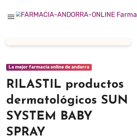
Ir
al
contenido
La mejor farmacia online de andorra
RILASTIL productos
dermatológicos SUN
SYSTEM BABY
SPRAY