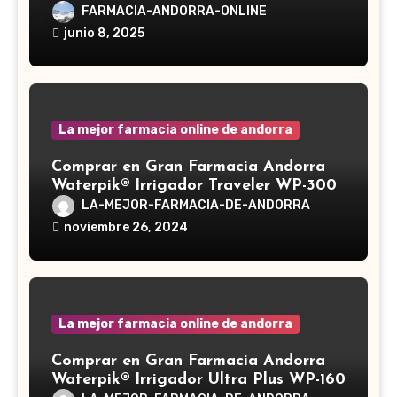
Reishi, cuyo nombre científico es
FARMACIA-ANDORRA-ONLINE
Ganoderma lucidum, es un hongo
junio 8, 2025
medicinal utilizado desde hace siglos
en la medicina tradicional asiática
La mejor farmacia online de andorra
Comprar en Gran Farmacia Andorra
Waterpik® Irrigador Traveler WP-300
LA-MEJOR-FARMACIA-DE-ANDORRA
noviembre 26, 2024
La mejor farmacia online de andorra
Comprar en Gran Farmacia Andorra
Waterpik® Irrigador Ultra Plus WP-160