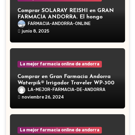
Comprar SOLARAY REISHI en GRAN
FARMACIA ANDORRA. El hongo
Reishi, cuyo nombre científico es
FARMACIA-ANDORRA-ONLINE
Ganoderma lucidum, es un hongo
junio 8, 2025
medicinal utilizado desde hace siglos
en la medicina tradicional asiática
La mejor farmacia online de andorra
Comprar en Gran Farmacia Andorra
Waterpik® Irrigador Traveler WP-300
LA-MEJOR-FARMACIA-DE-ANDORRA
noviembre 26, 2024
La mejor farmacia online de andorra