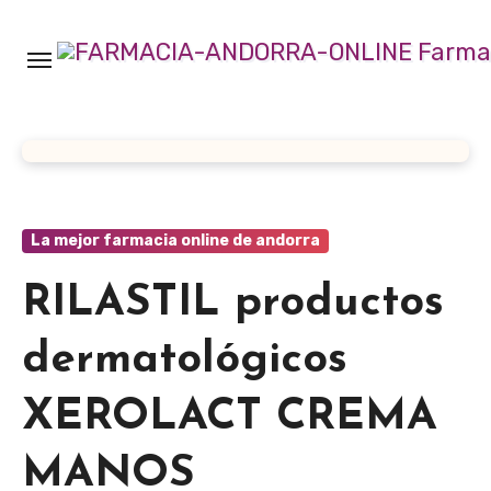
Ir
al
contenido
La mejor farmacia online de andorra
RILASTIL productos
dermatológicos
XEROLACT CREMA
MANOS