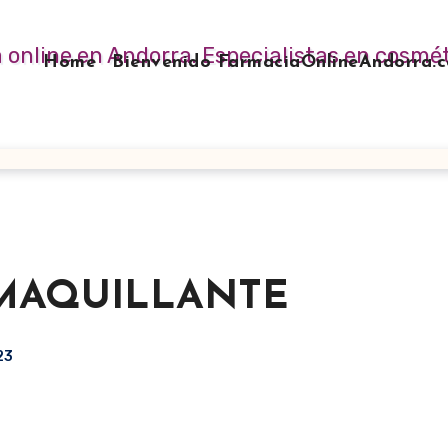
Home
Bienvenido FarmaciaOnlineAndorra
SMAQUILLANTE
23