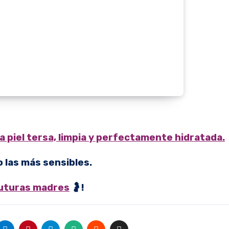
 piel tersa, limpia y perfectamente hidratada.
o las más sensibles.
futuras madres
🤰!