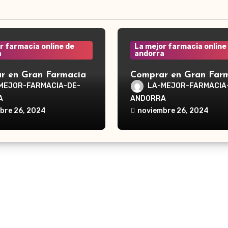
r farmacia online de
La mejor farmacia online
a
andorra
r en Gran Farmacia
Comprar en Gran Far
a Waterpik®
Andorra Waterpik®
MEJOR-FARMACIA-DE-
LA-MEJOR-FARMACIA
dor Traveler WP-300
Irrigador Ultra Plus 
A
ANDORRA
bre 26, 2024
noviembre 26, 2024