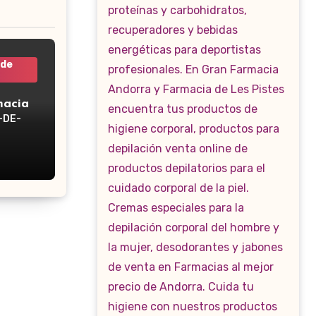
 de
macia
-DE-
WP-160