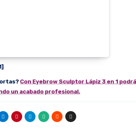
1]
cortas?
Con Eyebrow Sculptor Lápiz 3 en 1 podr
iendo un acabado profesional.