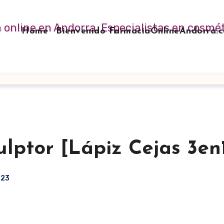
Home
Bienvenido FarmaciaOnlineAndorra
lptor [Lápiz Cejas 3en
023