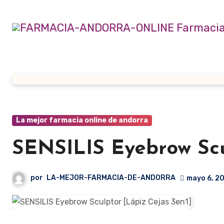
Ir
al
contenido
La mejor farmacia online de andorra
SENSILIS Eyebrow Scu
por
LA-MEJOR-FARMACIA-DE-ANDORRA
mayo 6, 2