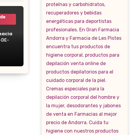
 de
macia
-DE-
WP-160