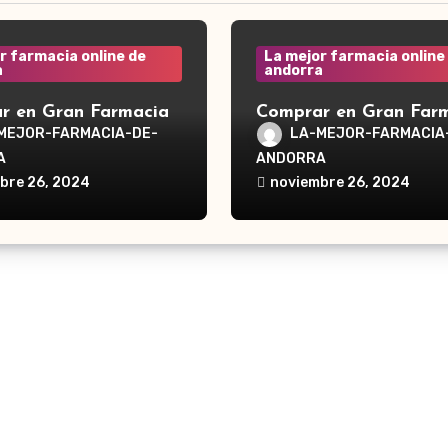
r farmacia online de
La mejor farmacia online
a
andorra
r en Gran Farmacia
Comprar en Gran Far
a Waterpik®
Andorra Waterpik®
MEJOR-FARMACIA-DE-
LA-MEJOR-FARMACIA
dor Traveler WP-300
Irrigador Ultra Plus 
A
ANDORRA
bre 26, 2024
noviembre 26, 2024