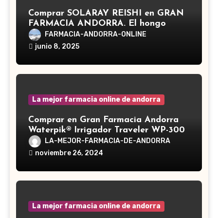
Comprar SOLARAY REISHI en GRAN
FARMACIA ANDORRA. El hongo
Reishi, cuyo nombre científico es
FARMACIA-ANDORRA-ONLINE
Ganoderma lucidum, es un hongo
junio 8, 2025
medicinal utilizado desde hace siglos
en la medicina tradicional asiática
La mejor farmacia online de andorra
Comprar en Gran Farmacia Andorra
Waterpik® Irrigador Traveler WP-300
LA-MEJOR-FARMACIA-DE-ANDORRA
noviembre 26, 2024
La mejor farmacia online de andorra