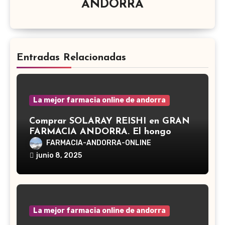
ANDORRA
Entradas Relacionadas
La mejor farmacia online de andorra
Comprar SOLARAY REISHI en GRAN
FARMACIA ANDORRA. El hongo
Reishi, cuyo nombre científico es
FARMACIA-ANDORRA-ONLINE
Ganoderma lucidum, es un hongo
junio 8, 2025
medicinal utilizado desde hace siglos
en la medicina tradicional asiática
La mejor farmacia online de andorra