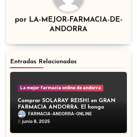
por
LA-MEJOR-FARMACIA-DE-
ANDORRA
Entradas Relacionadas
La mejor farmacia online de andorra
Comprar SOLARAY REISHI en GRAN
FARMACIA ANDORRA. El hongo
Reishi, cuyo nombre científico es
FARMACIA-ANDORRA-ONLINE
Ganoderma lucidum, es un hongo
junio 8, 2025
medicinal utilizado desde hace siglos
en la medicina tradicional asiática