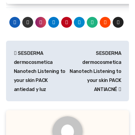
Navegación
SESDERMA
SESDERMA
de
dermocosmetica
dermocosmetica
entradas
Nanotech Listening to
Nanotech Listening to
your skin PACK
your skin PACK
antiedad y luz
ANTIACNÉ