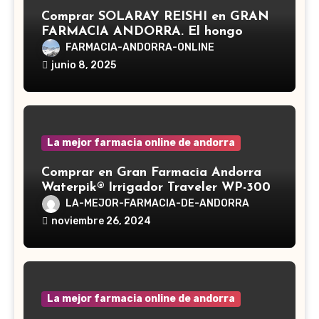
Comprar SOLARAY REISHI en GRAN
FARMACIA ANDORRA. El hongo
Reishi, cuyo nombre científico es
FARMACIA-ANDORRA-ONLINE
Ganoderma lucidum, es un hongo
junio 8, 2025
medicinal utilizado desde hace siglos
en la medicina tradicional asiática
La mejor farmacia online de andorra
Comprar en Gran Farmacia Andorra
Waterpik® Irrigador Traveler WP-300
LA-MEJOR-FARMACIA-DE-ANDORRA
noviembre 26, 2024
La mejor farmacia online de andorra