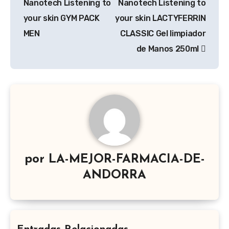
entradas
Nanotech Listening to
Nanotech Listening to
your skin GYM PACK
your skin LACTYFERRIN
MEN
CLASSIC Gel limpiador
de Manos 250ml
por
LA-MEJOR-FARMACIA-DE-
ANDORRA