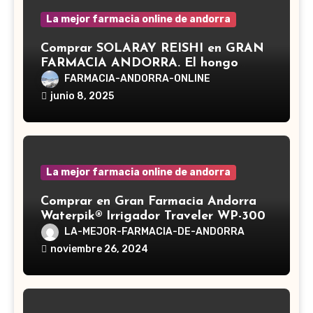
La mejor farmacia online de andorra
Comprar SOLARAY REISHI en GRAN
FARMACIA ANDORRA. El hongo
Reishi, cuyo nombre científico es
FARMACIA-ANDORRA-ONLINE
Ganoderma lucidum, es un hongo
junio 8, 2025
medicinal utilizado desde hace siglos
en la medicina tradicional asiática
La mejor farmacia online de andorra
Comprar en Gran Farmacia Andorra
Waterpik® Irrigador Traveler WP-300
LA-MEJOR-FARMACIA-DE-ANDORRA
noviembre 26, 2024