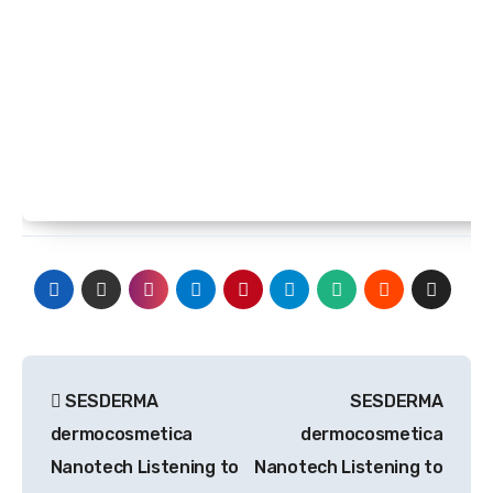
Navegación
SESDERMA
SESDERMA
de
dermocosmetica
dermocosmetica
entradas
Nanotech Listening to
Nanotech Listening to