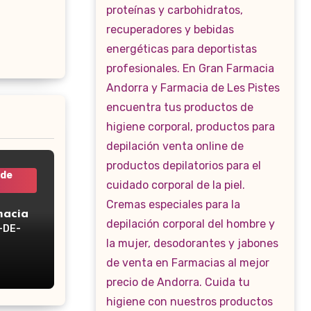
 de
macia
-DE-
WP-160