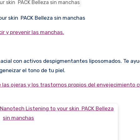
ur skin PACK Belleza sin manchas
ir y prevenir las manchas.
facial con activos despigmentantes liposomados. Te ayu
eneizar el tono de tu piel.
las ojeras y los trastornos propios del envejecimiento 