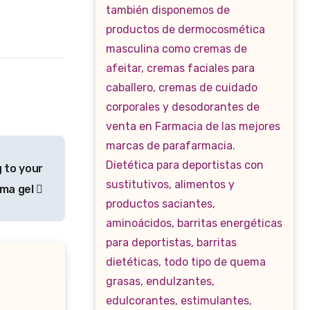
 to your
ema gel