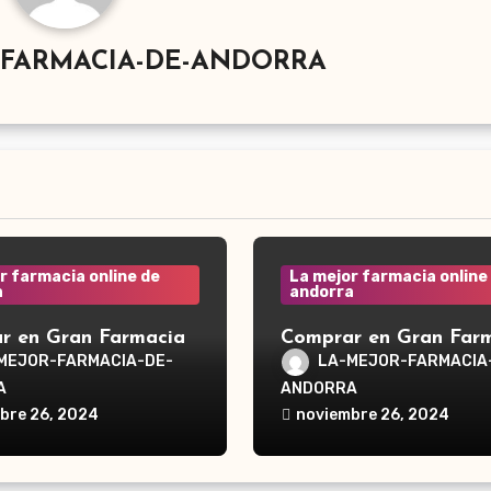
-FARMACIA-DE-ANDORRA
r farmacia online de
La mejor farmacia online
a
andorra
r en Gran Farmacia
Comprar en Gran Far
a Waterpik®
Andorra Waterpik®
MEJOR-FARMACIA-DE-
LA-MEJOR-FARMACIA
dor Traveler WP-300
Irrigador Ultra Plus 
A
ANDORRA
bre 26, 2024
noviembre 26, 2024