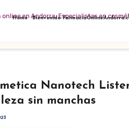
Home
Bienvenido FarmaciaOnlineAndorra
etica Nanotech Liste
lleza sin manchas
2023