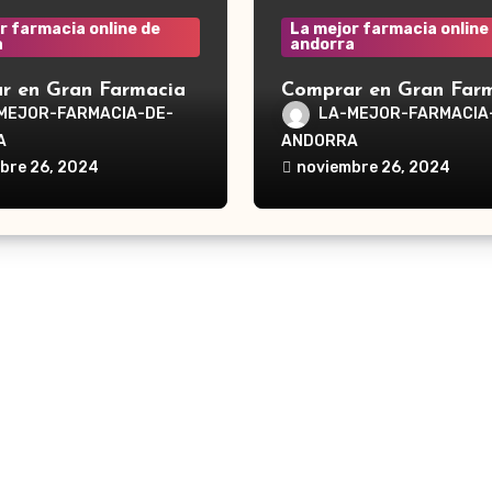
r farmacia online de
La mejor farmacia online
a
andorra
r en Gran Farmacia
Comprar en Gran Far
a Waterpik®
Andorra Waterpik®
MEJOR-FARMACIA-DE-
LA-MEJOR-FARMACIA
dor Traveler WP-300
Irrigador Ultra Plus 
A
ANDORRA
bre 26, 2024
noviembre 26, 2024