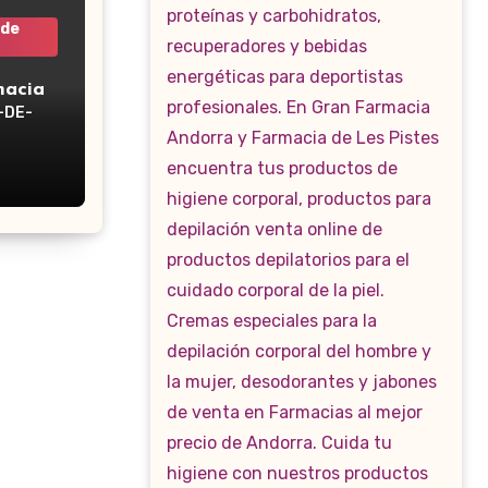
 de
macia
-DE-
WP-160