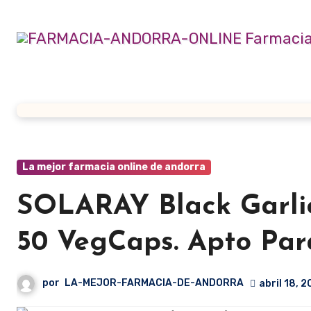
Ir
al
contenido
La mejor farmacia online de andorra
SOLARAY Black Garlic
50 VegCaps. Apto Pa
por
LA-MEJOR-FARMACIA-DE-ANDORRA
abril 18, 