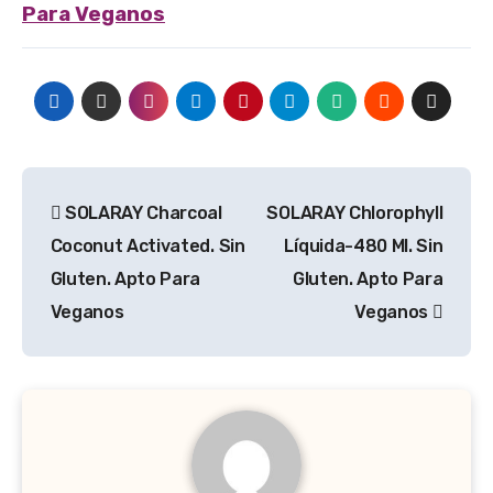
Para Veganos
Navegación
SOLARAY Charcoal
SOLARAY Chlorophyll
de
Coconut Activated. Sin
Líquida-480 Ml. Sin
entradas
Gluten. Apto Para
Gluten. Apto Para
Veganos
Veganos