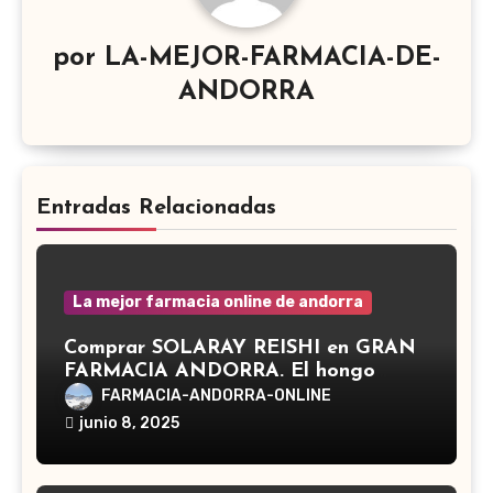
por
LA-MEJOR-FARMACIA-DE-
ANDORRA
Entradas Relacionadas
La mejor farmacia online de andorra
Comprar SOLARAY REISHI en GRAN
FARMACIA ANDORRA. El hongo
Reishi, cuyo nombre científico es
FARMACIA-ANDORRA-ONLINE
Ganoderma lucidum, es un hongo
junio 8, 2025
medicinal utilizado desde hace siglos
en la medicina tradicional asiática