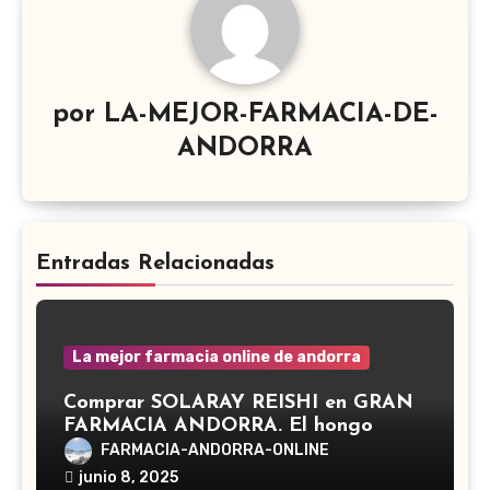
por
LA-MEJOR-FARMACIA-DE-
ANDORRA
Entradas Relacionadas
La mejor farmacia online de andorra
Comprar SOLARAY REISHI en GRAN
FARMACIA ANDORRA. El hongo
Reishi, cuyo nombre científico es
FARMACIA-ANDORRA-ONLINE
Ganoderma lucidum, es un hongo
junio 8, 2025