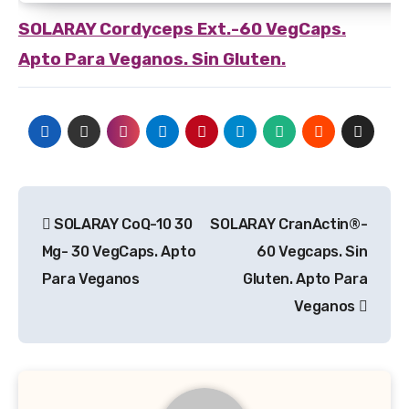
SOLARAY
Cordyceps Ext.-60 VegCaps.
Apto Para Veganos. Sin Gluten.
Navegación
SOLARAY CoQ-10 30
SOLARAY CranActin®-
de
Mg- 30 VegCaps. Apto
60 Vegcaps. Sin
entradas
Para Veganos
Gluten. Apto Para
Veganos