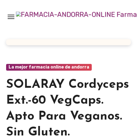
Ir
al
contenido
La mejor farmacia online de andorra
SOLARAY Cordyceps
Ext.-60 VegCaps.
Apto Para Veganos.
Sin Gluten.