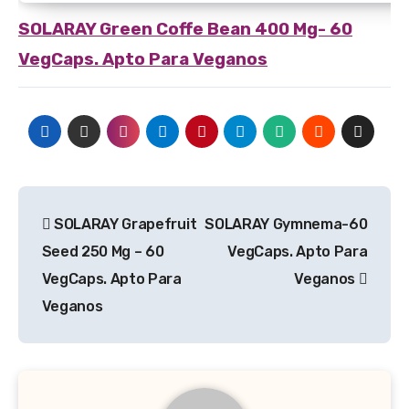
SOLARAY
Green Coffe Bean 400 Mg- 60
VegCaps. Apto Para Veganos
Navegación
SOLARAY Grapefruit
SOLARAY Gymnema-60
de
Seed 250 Mg – 60
VegCaps. Apto Para
entradas
VegCaps. Apto Para
Veganos
Veganos