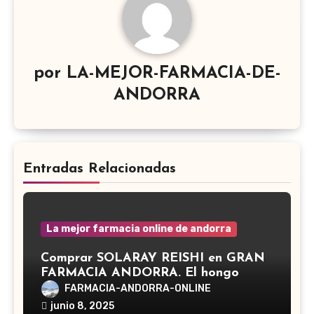
por
LA-MEJOR-FARMACIA-DE-
ANDORRA
Entradas Relacionadas
La mejor farmacia online de andorra
Comprar SOLARAY REISHI en GRAN
FARMACIA ANDORRA. El hongo
Reishi, cuyo nombre científico es
FARMACIA-ANDORRA-ONLINE
Ganoderma lucidum, es un hongo
junio 8, 2025