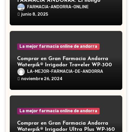
FARMACIA ANDORRA. El hongo
Reishi, cuyo nombre científico es
FARMACIA-ANDORRA-ONLINE
Ganoderma lucidum, es un hongo
junio 8, 2025
medicinal utilizado desde hace siglos
en la medicina tradicional asiática
La mejor farmacia online de andorra
Comprar en Gran Farmacia Andorra
Waterpik® Irrigador Traveler WP-300
LA-MEJOR-FARMACIA-DE-ANDORRA
noviembre 26, 2024
La mejor farmacia online de andorra
Comprar en Gran Farmacia Andorra
Waterpik® Irrigador Ultra Plus WP-160