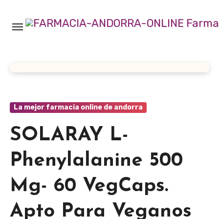
Ir
al
contenido
La mejor farmacia online de andorra
SOLARAY L-
Phenylalanine 500
Mg- 60 VegCaps.
Apto Para Veganos