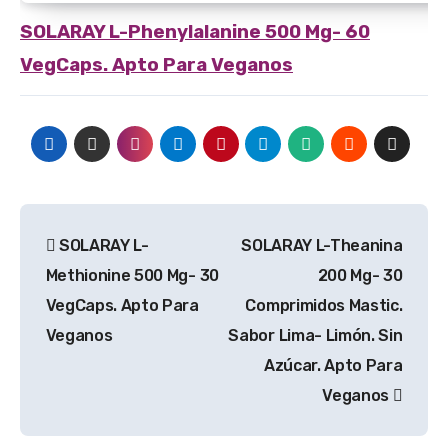
SOLARAY
L-Phenylalanine 500 Mg- 60
VegCaps. Apto Para Veganos
Navegación
SOLARAY L-
SOLARAY L-Theanina
de
Methionine 500 Mg- 30
200 Mg- 30
entradas
VegCaps. Apto Para
Comprimidos Mastic.
Veganos
Sabor Lima- Limón. Sin
Azúcar. Apto Para
Veganos