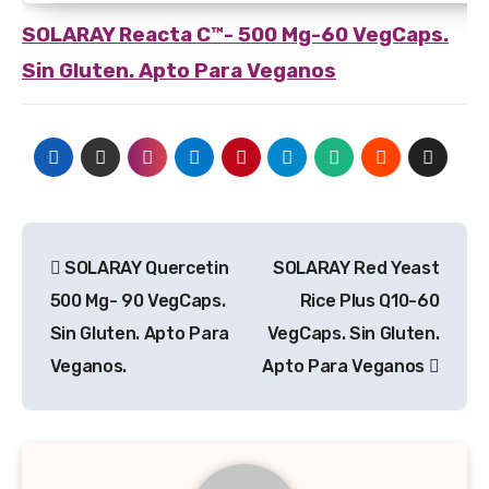
SOLARAY
Reacta C™- 500 Mg-60 VegCaps.
Sin Gluten. Apto Para Veganos
Navegación
SOLARAY Quercetin
SOLARAY Red Yeast
de
500 Mg- 90 VegCaps.
Rice Plus Q10-60
entradas
Sin Gluten. Apto Para
VegCaps. Sin Gluten.
Veganos.
Apto Para Veganos