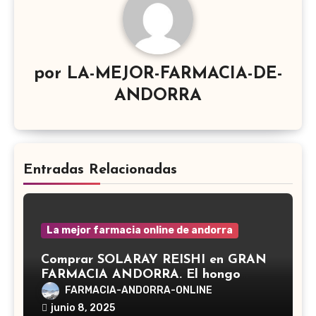
por
LA-MEJOR-FARMACIA-DE-
ANDORRA
Entradas Relacionadas
La mejor farmacia online de andorra
Comprar SOLARAY REISHI en GRAN
FARMACIA ANDORRA. El hongo
Reishi, cuyo nombre científico es
FARMACIA-ANDORRA-ONLINE
Ganoderma lucidum, es un hongo
junio 8, 2025