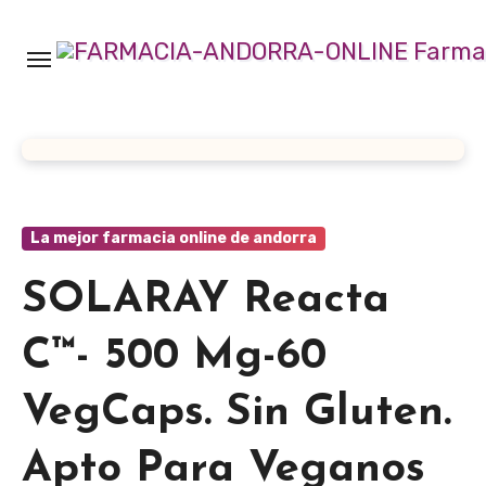
Ir
al
contenido
La mejor farmacia online de andorra
SOLARAY Reacta
C™- 500 Mg-60
VegCaps. Sin Gluten.
Apto Para Veganos