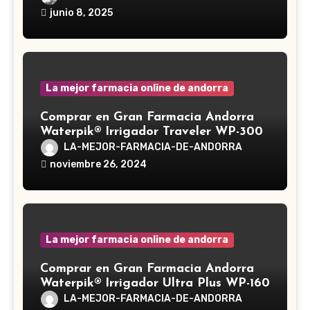
Ganoderma lucidum, es un hongo
junio 8, 2025
medicinal utilizado desde hace siglos
en la medicina tradicional asiática
La mejor farmacia online de andorra
Comprar en Gran Farmacia Andorra
Waterpik® Irrigador Traveler WP-300
LA-MEJOR-FARMACIA-DE-ANDORRA
noviembre 26, 2024
La mejor farmacia online de andorra
Comprar en Gran Farmacia Andorra
Waterpik® Irrigador Ultra Plus WP-160
LA-MEJOR-FARMACIA-DE-ANDORRA