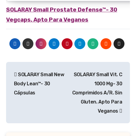
SOLARAY
Small Prostate Defense™- 30
Vegcaps. Apto Para Veganos
Navegación
SOLARAY Small New
SOLARAY Small Vit. C
de
Body Lean™- 30
1000 Mg- 30
entradas
Cápsulas
Comprimidos A/R. Sin
Gluten. Apto Para
Veganos