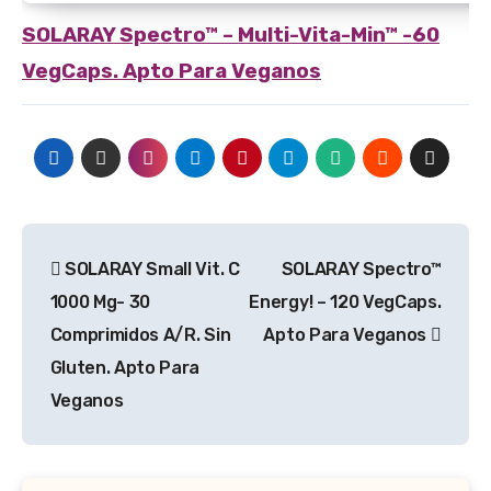
SOLARAY
Spectro™ – Multi-Vita-Min™ -60
VegCaps. Apto Para Veganos
Navegación
SOLARAY Small Vit. C
SOLARAY Spectro™
de
1000 Mg- 30
Energy! – 120 VegCaps.
entradas
Comprimidos A/R. Sin
Apto Para Veganos
Gluten. Apto Para
Veganos