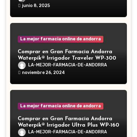
Ganoderma lucidum, es un hongo
junio 8, 2025
medicinal utilizado desde hace siglos
en la medicina tradicional asiática
La mejor farmacia online de andorra
Comprar en Gran Farmacia Andorra
Waterpik® Irrigador Traveler WP-300
LA-MEJOR-FARMACIA-DE-ANDORRA
noviembre 26, 2024
La mejor farmacia online de andorra
Comprar en Gran Farmacia Andorra
Waterpik® Irrigador Ultra Plus WP-160
LA-MEJOR-FARMACIA-DE-ANDORRA