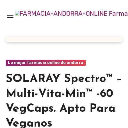
Ir
al
contenido
La mejor farmacia online de andorra
SOLARAY Spectro™ –
Multi-Vita-Min™ -60
VegCaps. Apto Para
Veganos