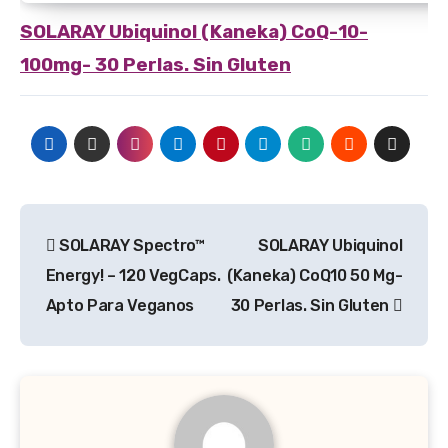
SOLARAY
Ubiquinol (Kaneka) CoQ-10-
100mg- 30 Perlas. Sin Gluten
Navegación
SOLARAY Spectro™
SOLARAY Ubiquinol
de
Energy! – 120 VegCaps.
(Kaneka) CoQ10 50 Mg-
entradas
Apto Para Veganos
30 Perlas. Sin Gluten