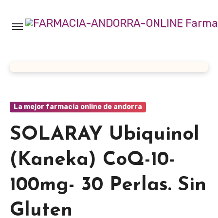
Ir
al
contenido
La mejor farmacia online de andorra
SOLARAY Ubiquinol
(Kaneka) CoQ-10-
100mg- 30 Perlas. Sin
Gluten