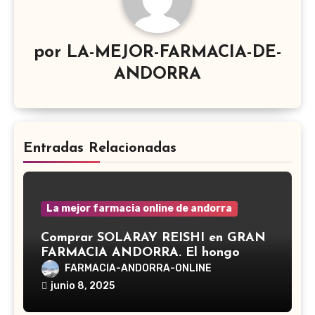
por
LA-MEJOR-FARMACIA-DE-
ANDORRA
Entradas Relacionadas
La mejor farmacia online de andorra
Comprar SOLARAY REISHI en GRAN
FARMACIA ANDORRA. El hongo
Reishi, cuyo nombre científico es
FARMACIA-ANDORRA-ONLINE
Ganoderma lucidum, es un hongo
junio 8, 2025
medicinal utilizado desde hace siglos
en la medicina tradicional asiática