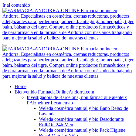
Ir al contenido
FARMACIA-ANDORRA-ONLINE Farmacia online en Andorra.
Farmacia online en Andorra. Especialistas en cosmética, cremas
Especialistas en cosmética, cremas reductoras, productos adelgazantes
reductoras, productos adelgazantes para perder peso, antiedad,
para perder peso, antiedad, antiaging, homeopatía, tiger balm,
antiaging, homeopatía, tiger balm, bálsamo del tigre. Compra online
bálsamo del tigre. Compra online productos farmacéuticos y de
productos farmacéuticos y de parafarmacia en la farmacia de Andorra
parafarmacia en la farmacia de Andorra con más años trabajando para
con más años trabajando para mejorar la salud y belleza de nuestras
mejorar la salud y belleza de nuestras clientas.
clientas.
FARMACIA-ANDORRA-ONLINE Farmacia online en Andorra.
Farmacia online en Andorra. Especialistas en cosmética, cremas
Home
Especialistas en cosmética, cremas reductoras, productos adelgazantes
reductoras, productos adelgazantes para perder peso, antiedad,
Bienvenido FarmaciaOnlineAndorra.com
para perder peso, antiedad, antiaging, homeopatía, tiger balm,
antiaging, homeopatía, tiger balm, bálsamo del tigre. Compra online
Investigadors de Barcelona, nou fàrmac que alenteix
bálsamo del tigre. Compra online productos farmacéuticos y de
productos farmacéuticos y de parafarmacia en la farmacia de Andorra
l’Alzheimer Lecanemab
parafarmacia en la farmacia de Andorra con más años trabajando para
con más años trabajando para mejorar la salud y belleza de nuestras
Weleda cosmética natural y bio Baño Relax de
mejorar la salud y belleza de nuestras clientas.
clientas.
Lavanda
Weleda cosmética natural y bio Desodorante
Roll-On 24h Men
Weleda cosmética natural y bio Pack Higiene
Bucal Mamá y Niño