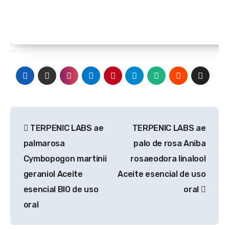
Navegación
TERPENIC LABS ae
TERPENIC LABS ae
de
palmarosa
palo de rosa Aniba
entradas
Cymbopogon martinii
rosaeodora linalool
geraniol Aceite
Aceite esencial de uso
esencial BIO de uso
oral
oral