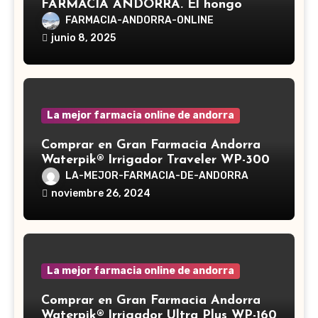
FARMACIA ANDORRA. El hongo
Reishi, cuyo nombre científico es
FARMACIA-ANDORRA-ONLINE
Ganoderma lucidum, es un hongo
junio 8, 2025
medicinal utilizado desde hace siglos
en la medicina tradicional asiática
La mejor farmacia online de andorra
Comprar en Gran Farmacia Andorra
Waterpik® Irrigador Traveler WP-300
LA-MEJOR-FARMACIA-DE-ANDORRA
noviembre 26, 2024
La mejor farmacia online de andorra
Comprar en Gran Farmacia Andorra
Waterpik® Irrigador Ultra Plus WP-160