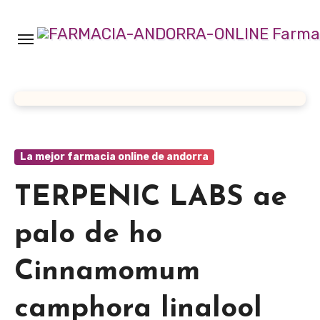
Ir
al
contenido
La mejor farmacia online de andorra
TERPENIC LABS ae
palo de ho
Cinnamomum
camphora linalool