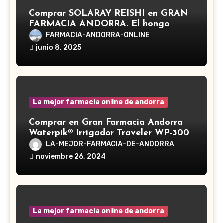
Comprar SOLARAY REISHI en GRAN
FARMACIA ANDORRA. El hongo
Reishi, cuyo nombre científico es
FARMACIA-ANDORRA-ONLINE
Ganoderma lucidum, es un hongo
junio 8, 2025
medicinal utilizado desde hace siglos
en la medicina tradicional asiática
La mejor farmacia online de andorra
Comprar en Gran Farmacia Andorra
Waterpik® Irrigador Traveler WP-300
LA-MEJOR-FARMACIA-DE-ANDORRA
noviembre 26, 2024
La mejor farmacia online de andorra