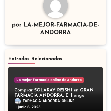
por
LA-MEJOR-FARMACIA-DE-
ANDORRA
Entradas Relacionadas
La mejor farmacia online de andorra
Comprar SOLARAY REISHI en GRAN
FARMACIA ANDORRA. El hongo
Reishi, cuyo nombre científico es
FARMACIA-ANDORRA-ONLINE
Ganoderma lucidum, es un hongo
junio 8, 2025