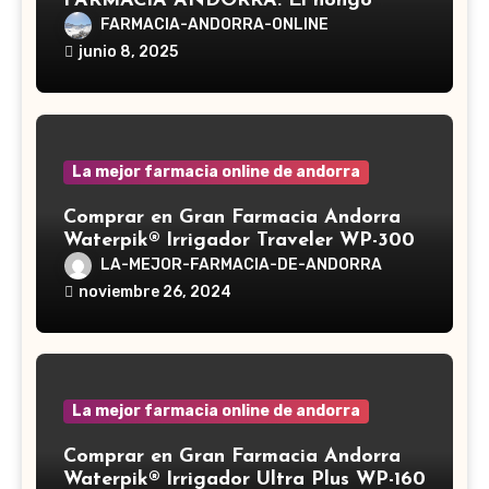
FARMACIA ANDORRA. El hongo
Reishi, cuyo nombre científico es
FARMACIA-ANDORRA-ONLINE
Ganoderma lucidum, es un hongo
junio 8, 2025
medicinal utilizado desde hace siglos
en la medicina tradicional asiática
La mejor farmacia online de andorra
Comprar en Gran Farmacia Andorra
Waterpik® Irrigador Traveler WP-300
LA-MEJOR-FARMACIA-DE-ANDORRA
noviembre 26, 2024
La mejor farmacia online de andorra
Comprar en Gran Farmacia Andorra
Waterpik® Irrigador Ultra Plus WP-160