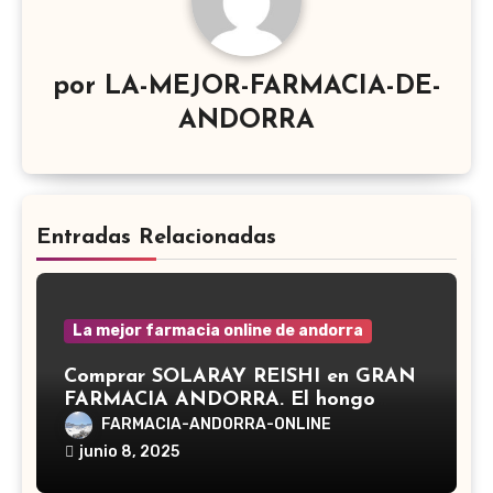
por
LA-MEJOR-FARMACIA-DE-
ANDORRA
Entradas Relacionadas
La mejor farmacia online de andorra
Comprar SOLARAY REISHI en GRAN
FARMACIA ANDORRA. El hongo
Reishi, cuyo nombre científico es
FARMACIA-ANDORRA-ONLINE
Ganoderma lucidum, es un hongo
junio 8, 2025
medicinal utilizado desde hace siglos
en la medicina tradicional asiática