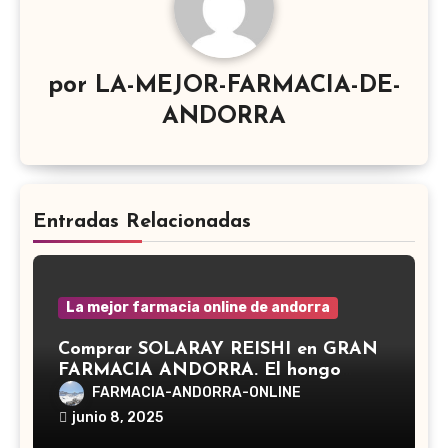
por
LA-MEJOR-FARMACIA-DE-
ANDORRA
Entradas Relacionadas
La mejor farmacia online de andorra
Comprar SOLARAY REISHI en GRAN
FARMACIA ANDORRA. El hongo
Reishi, cuyo nombre científico es
FARMACIA-ANDORRA-ONLINE
Ganoderma lucidum, es un hongo
junio 8, 2025
medicinal utilizado desde hace siglos