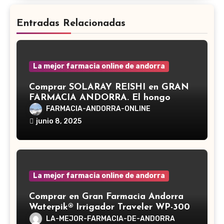
Entradas Relacionadas
La mejor farmacia online de andorra
Comprar SOLARAY REISHI en GRAN
FARMACIA ANDORRA. El hongo
Reishi, cuyo nombre científico es
FARMACIA-ANDORRA-ONLINE
Ganoderma lucidum, es un hongo
junio 8, 2025
medicinal utilizado desde hace siglos
en la medicina tradicional asiática
La mejor farmacia online de andorra
Comprar en Gran Farmacia Andorra
Waterpik® Irrigador Traveler WP-300
LA-MEJOR-FARMACIA-DE-ANDORRA