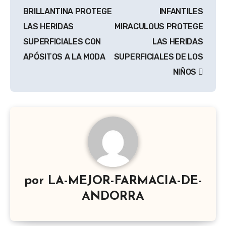
de
BRILLANTINA PROTEGE
INFANTILES
entradas
LAS HERIDAS
MIRACULOUS PROTEGE
SUPERFICIALES CON
LAS HERIDAS
APÓSITOS A LA MODA
SUPERFICIALES DE LOS
NIÑOS
por
LA-MEJOR-FARMACIA-DE-
ANDORRA