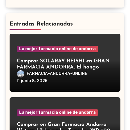
Entradas Relacionadas
La mejor farmacia online de andorra
Comprar SOLARAY REISHI en GRAN
FARMACIA ANDORRA. El hongo
Reishi, cuyo nombre científico es
FARMACIA-ANDORRA-ONLINE
Ganoderma lucidum, es un hongo
junio 8, 2025
medicinal utilizado desde hace siglos
en la medicina tradicional asiática
La mejor farmacia online de andorra
Comprar en Gran Farmacia Andorra