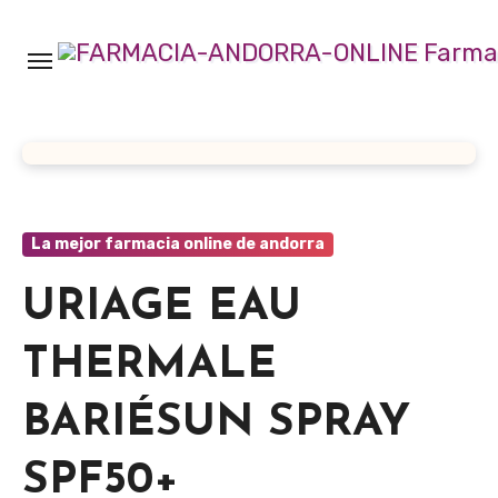
Ir
al
contenido
La mejor farmacia online de andorra
URIAGE EAU
THERMALE
BARIÉSUN SPRAY
SPF50+