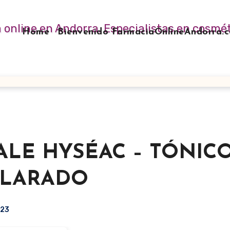
Home
Bienvenido FarmaciaOnlineAndorra
ALE HYSÉAC – TÓNIC
CLARADO
023