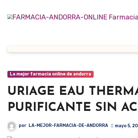
Ir
al
contenido
La mejor farmacia online de andorra
URIAGE EAU THERM
PURIFICANTE SIN A
por
LA-MEJOR-FARMACIA-DE-ANDORRA
mayo 5, 2