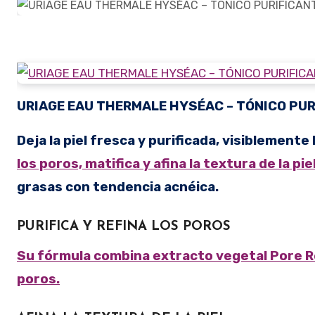
URIAGE EAU THERMALE
HYSÉAC – TÓNICO PUR
Deja la piel fresca y purificada, visiblement
los poros, matifica y afina la textura de la pie
grasas con tendencia acnéica.
PURIFICA Y REFINA LOS POROS
Su fórmula combina extracto vegetal Pore Refiner para purificar la piel y refinar visiblemente los
poros.