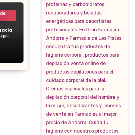
 de
macia
-DE-
WP-160