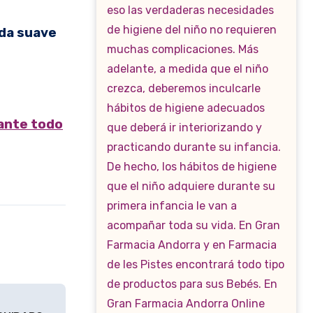
eda suave
rante todo