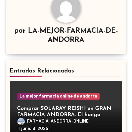
por
LA-MEJOR-FARMACIA-DE-
ANDORRA
Entradas Relacionadas
La mejor farmacia online de andorra
Comprar SOLARAY REISHI en GRAN
FARMACIA ANDORRA. El hongo
Reishi, cuyo nombre científico es
FARMACIA-ANDORRA-ONLINE
Ganoderma lucidum, es un hongo
junio 8, 2025