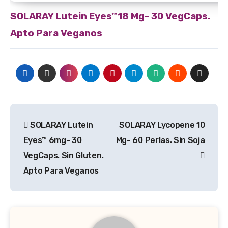
SOLARAY
Lutein Eyes™18 Mg- 30 VegCaps.
Apto Para Veganos
Navegación
SOLARAY Lutein
SOLARAY Lycopene 10
de
Eyes™ 6mg- 30
Mg- 60 Perlas. Sin Soja
entradas
VegCaps. Sin Gluten.
Apto Para Veganos