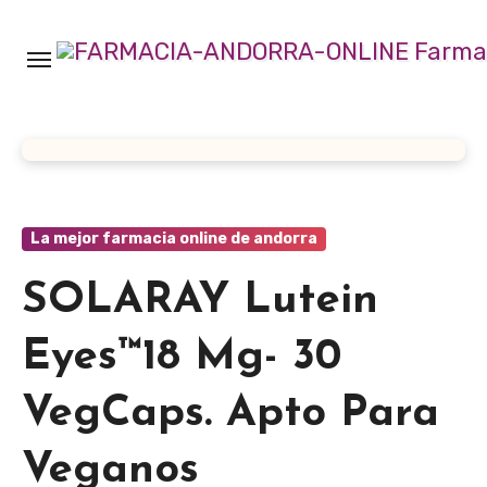
Ir
al
contenido
La mejor farmacia online de andorra
SOLARAY Lutein
Eyes™18 Mg- 30
VegCaps. Apto Para
Veganos