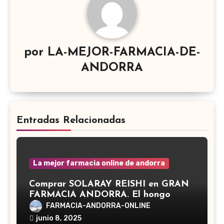
por
LA-MEJOR-FARMACIA-DE-
ANDORRA
Entradas Relacionadas
La mejor farmacia online de andorra
Comprar SOLARAY REISHI en GRAN
FARMACIA ANDORRA. El hongo
Reishi, cuyo nombre científico es
FARMACIA-ANDORRA-ONLINE
Ganoderma lucidum, es un hongo
junio 8, 2025