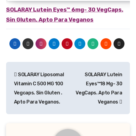
SOLARAY
Lutein Eyes™ 6mg- 30 VegCaps.
Sin Gluten. Apto Para Veganos
Navegación
SOLARAY Liposomal
SOLARAY Lutein
de
Vitamin C 500 MG 100
Eyes™18 Mg- 30
entradas
Vegcaps. Sin Gluten .
VegCaps. Apto Para
Apto Para Veganos.
Veganos