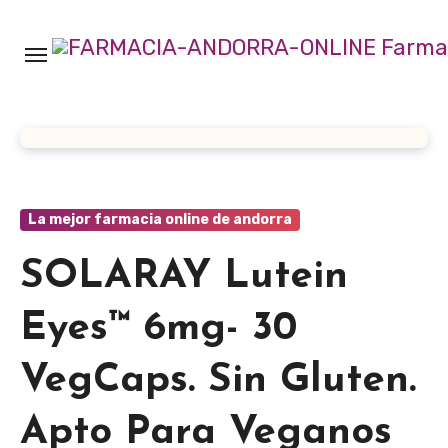
Ir
al
contenido
La mejor farmacia online de andorra
SOLARAY Lutein
Eyes™ 6mg- 30
VegCaps. Sin Gluten.
Apto Para Veganos