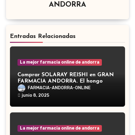
ANDORRA
Entradas Relacionadas
La mejor farmacia online de andorra
Comprar SOLARAY REISHI en GRAN
FARMACIA ANDORRA. El hongo
Reishi, cuyo nombre científico es
FARMACIA-ANDORRA-ONLINE
Ganoderma lucidum, es un hongo
junio 8, 2025
medicinal utilizado desde hace siglos
en la medicina tradicional asiática
La mejor farmacia online de andorra