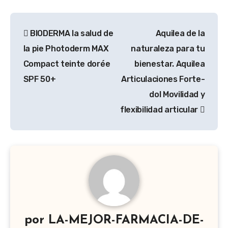
Navegación
BIODERMA la salud de
Aquilea de la
de
la pie Photoderm MAX
naturaleza para tu
entradas
Compact teinte dorée
bienestar. Aquilea
SPF 50+
Articulaciones Forte-
dol Movilidad y
flexibilidad articular
por
LA-MEJOR-FARMACIA-DE-