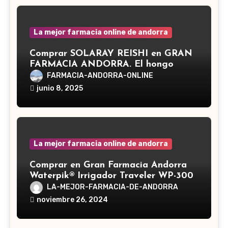
La mejor farmacia online de andorra
Comprar SOLARAY REISHI en GRAN
FARMACIA ANDORRA. El hongo
Reishi, cuyo nombre científico es
FARMACIA-ANDORRA-ONLINE
Ganoderma lucidum, es un hongo
junio 8, 2025
medicinal utilizado desde hace siglos
en la medicina tradicional asiática
La mejor farmacia online de andorra
Comprar en Gran Farmacia Andorra
Waterpik® Irrigador Traveler WP-300
LA-MEJOR-FARMACIA-DE-ANDORRA
noviembre 26, 2024