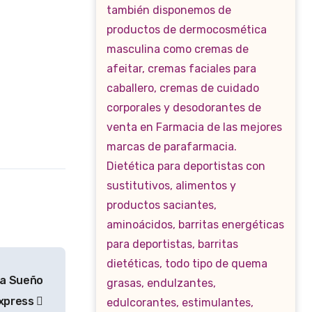
lea Sueño
xpress