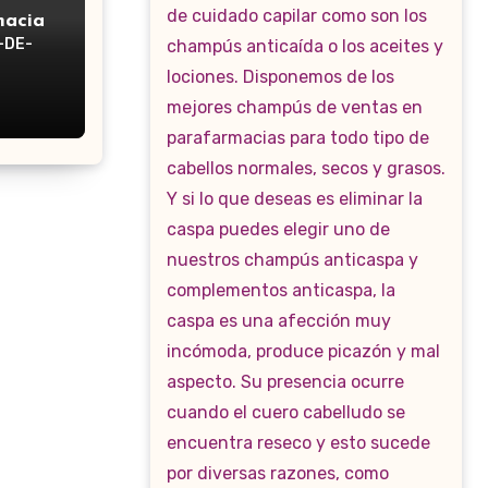
macia
-DE-
WP-160