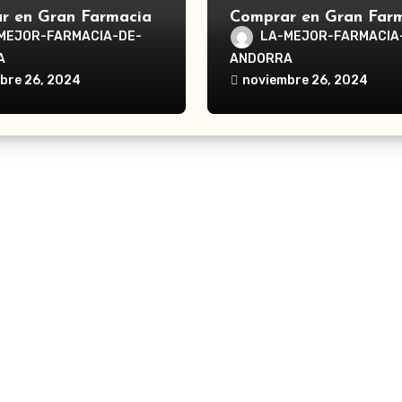
r en Gran Farmacia
Comprar en Gran Far
a Waterpik®
Andorra Waterpik®
MEJOR-FARMACIA-DE-
LA-MEJOR-FARMACIA
dor Traveler WP-300
Irrigador Ultra Plus 
A
ANDORRA
bre 26, 2024
noviembre 26, 2024