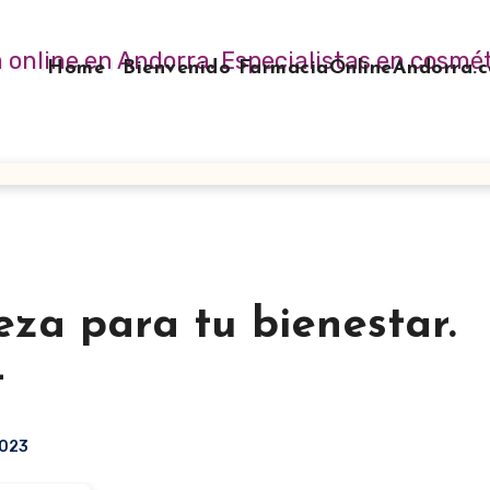
Home
Bienvenido FarmaciaOnlineAndorra
eza para tu bienestar.
t
2023