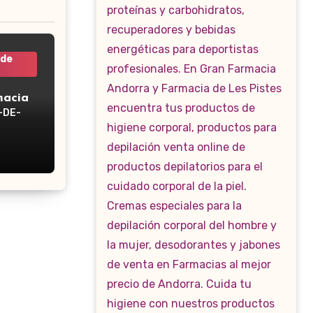
 de
macia
-DE-
WP-160