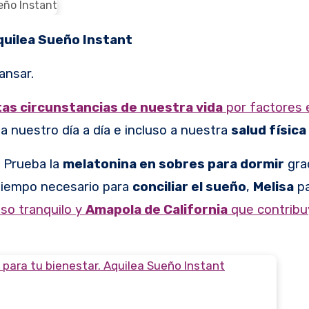
Aquilea Sueño Instant
ansar.
tas circunstancias de nuestra vida
por factores 
 nuestro día a día e incluso a nuestra
salud física
Prueba la
melatonina en sobres para dormir
gra
 tiempo necesario para
conciliar el sueño
,
Melisa
pa
so tranquilo y
Amapola de California
que contribu