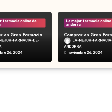
r farmacia online de
La mejor farmacia online
a
andorra
r en Gran Farmacia
Comprar en Gran Far
a Waterpik®
Andorra Waterpik®
MEJOR-FARMACIA-DE-
LA-MEJOR-FARMACIA
dor Traveler WP-300
Irrigador Ultra Plus 
A
ANDORRA
bre 26, 2024
noviembre 26, 2024