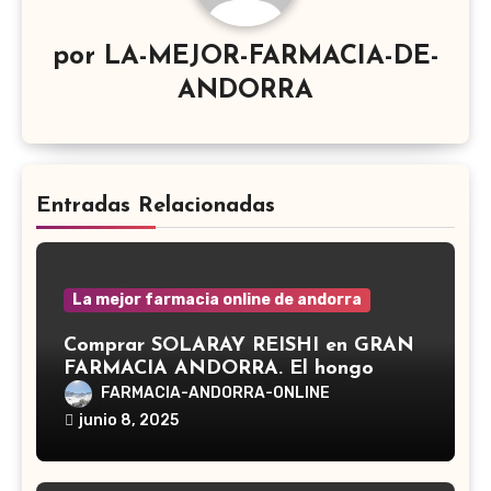
por
LA-MEJOR-FARMACIA-DE-
ANDORRA
Entradas Relacionadas
La mejor farmacia online de andorra
Comprar SOLARAY REISHI en GRAN
FARMACIA ANDORRA. El hongo
Reishi, cuyo nombre científico es
FARMACIA-ANDORRA-ONLINE
Ganoderma lucidum, es un hongo
junio 8, 2025
medicinal utilizado desde hace siglos
en la medicina tradicional asiática