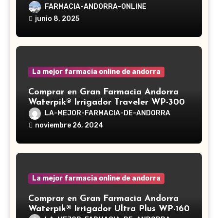
Reishi, cuyo nombre científico es
FARMACIA-ANDORRA-ONLINE
Ganoderma lucidum, es un hongo
junio 8, 2025
medicinal utilizado desde hace siglos
en la medicina tradicional asiática
La mejor farmacia online de andorra
Comprar en Gran Farmacia Andorra
Waterpik® Irrigador Traveler WP-300
LA-MEJOR-FARMACIA-DE-ANDORRA
noviembre 26, 2024
La mejor farmacia online de andorra
Comprar en Gran Farmacia Andorra
Waterpik® Irrigador Ultra Plus WP-160