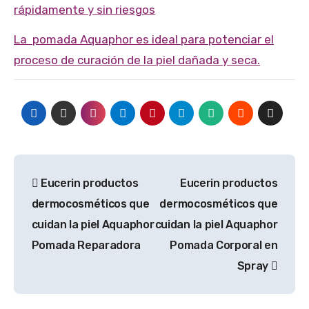
rápidamente y sin riesgos
La pomada Aquaphor es ideal para potenciar el
proceso de curación de la piel dañada y seca.
Navegación
Eucerin productos
Eucerin productos
de
dermocosméticos que
dermocosméticos que
entradas
cuidan la piel Aquaphor
cuidan la piel Aquaphor
Pomada Reparadora
Pomada Corporal en
Spray