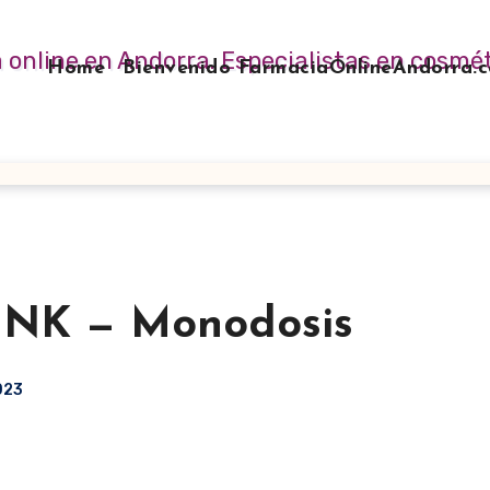
Home
Bienvenido FarmaciaOnlineAndorra
NK — Monodosis
2023