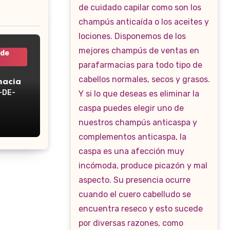
 de
macia
-DE-
WP-160