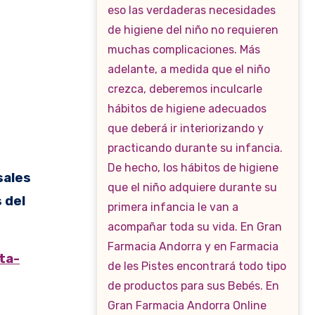
sales
 del
ta-