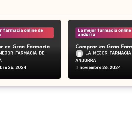
r farmacia online de
La mejor farmacia online
a
andorra
r en Gran Farmacia
Comprar en Gran Far
a Waterpik®
Andorra Waterpik®
MEJOR-FARMACIA-DE-
LA-MEJOR-FARMACIA
dor Traveler WP-300
Irrigador Ultra Plus 
A
ANDORRA
bre 26, 2024
noviembre 26, 2024