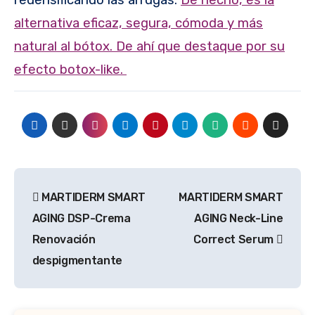
redensificando las arrugas.
De hecho, es la
alternativa eficaz, segura, cómoda y más
natural al bótox. De ahí que destaque por su
efecto botox-like.
Navegación
MARTIDERM SMART
MARTIDERM SMART
de
AGING DSP-Crema
AGING Neck-Line
entradas
Renovación
Correct Serum
despigmentante