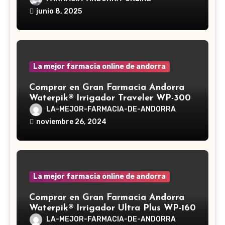
Ganoderma lucidum, es un hongo
junio 8, 2025
medicinal utilizado desde hace siglos
en la medicina tradicional asiática
La mejor farmacia online de andorra
Comprar en Gran Farmacia Andorra
Waterpik® Irrigador Traveler WP-300
LA-MEJOR-FARMACIA-DE-ANDORRA
noviembre 26, 2024
La mejor farmacia online de andorra
Comprar en Gran Farmacia Andorra
Waterpik® Irrigador Ultra Plus WP-160
LA-MEJOR-FARMACIA-DE-ANDORRA