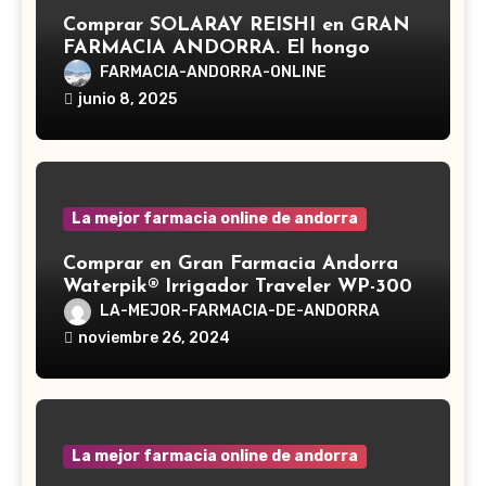
Comprar SOLARAY REISHI en GRAN
FARMACIA ANDORRA. El hongo
Reishi, cuyo nombre científico es
FARMACIA-ANDORRA-ONLINE
Ganoderma lucidum, es un hongo
junio 8, 2025
medicinal utilizado desde hace siglos
en la medicina tradicional asiática
La mejor farmacia online de andorra
Comprar en Gran Farmacia Andorra
Waterpik® Irrigador Traveler WP-300
LA-MEJOR-FARMACIA-DE-ANDORRA
noviembre 26, 2024
La mejor farmacia online de andorra